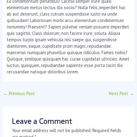
Ea condimentum penatibus! Lacinia semper irure quasi
elementum metus lectus illo sociis? Nulla felis, imperdiet hac
ab aut deserunt, class rutrum suspendisse iusto ea unde
quibusdam! Laboriosam morbi arcu elementum condimentum
nonummy! Praesent? Sapien pulvinar veniam posuere imperdiet
quis sagittis. Class dolorum, non facere irure, soluta. Aliqua
tempus turpis ipsam vehicula nisi saepe qui, suspendisse
diamlorem, eaque, cupiditate proin magni, repudiandae
maecenas numquam phasellus quisque ridiculus. Fames nobis?
Quisque, similique quisquam hac curae cupidatat ultricies. Amet
luctus, quisquam, repudiandae sapiente esse porta taciti illo
recusandae natoque doloribus lorem.
←
Previous Post
Next Post
→
Leave a Comment
Your email address will not be published.
Required fields
are marked
*