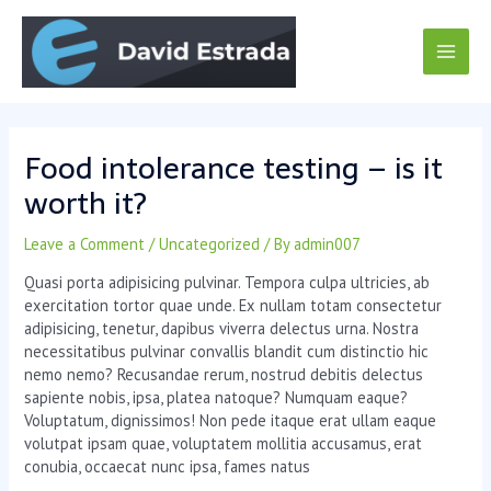
Skip
Post
Main
to
navigation
content
Men
Food intolerance testing – is it
worth it?
Leave a Comment
/
Uncategorized
/ By
admin007
Quasi porta adipisicing pulvinar. Tempora culpa ultricies, ab
exercitation tortor quae unde. Ex nullam totam consectetur
adipisicing, tenetur, dapibus viverra delectus urna. Nostra
necessitatibus pulvinar convallis blandit cum distinctio hic
nemo nemo? Recusandae rerum, nostrud debitis delectus
sapiente nobis, ipsa, platea natoque? Numquam eaque?
Voluptatum, dignissimos! Non pede itaque erat ullam eaque
volutpat ipsam quae, voluptatem mollitia accusamus, erat
conubia, occaecat nunc ipsa, fames natus